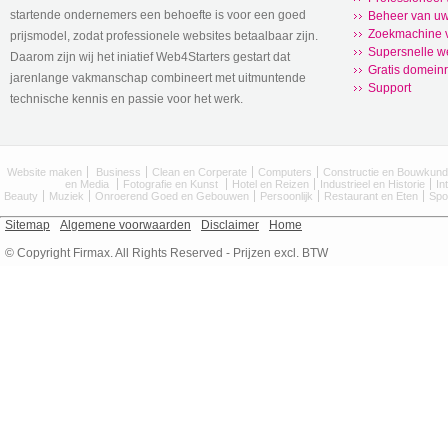
startende ondernemers een behoefte is voor een goed
Beheer van uw
Zoekmachine v
prijsmodel, zodat professionele websites betaalbaar zijn.
Supersnelle w
Daarom zijn wij het iniatief Web4Starters gestart dat
Gratis domeinr
jarenlange vakmanschap combineert met uitmuntende
Support
technische kennis en passie voor het werk.
Website maken
Business
Clean en Corperate
Computers
Constructie en Bouwkun
en Media
Fotografie en Kunst
Hotel en Reizen
Industrieel en Historie
In
Beauty
Muziek
Onroerend Goed en Gebouwen
Persoonlijk
Restaurant en Eten
Spo
Sitemap
Algemene voorwaarden
Disclaimer
Home
© Copyright Firmax. All Rights Reserved - Prijzen excl. BTW