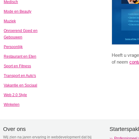
Medisch
Mode en Beauty
Muziek
Onroerend Goed en
Gebouwen
Persoonlijk
Heeft u vrage
Restaurant en Eten
of neem
cont
Sport en Fitness
Transport en Auto's
Vakantie en Sociaal
Web 2.0 Style
Winkelen
Over ons
Starterspak
Wij zien na jaren ervaring in webdevelopment dat bij
Professioneel