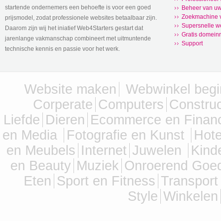
startende ondernemers een behoefte is voor een goed
Beheer van uw
Zoekmachine v
prijsmodel, zodat professionele websites betaalbaar zijn.
Supersnelle w
Daarom zijn wij het iniatief Web4Starters gestart dat
Gratis domeinr
jarenlange vakmanschap combineert met uitmuntende
Support
technische kennis en passie voor het werk.
Website maken
Webwinkel beg
Corperate
Computers
Constru
Liefde
Dieren
Ecommerce en Finan
en Media
Fotografie en Kunst
Hote
en Meubels
Internet
Juwelen
Kind
en Beauty
Muziek
Onroerend Goe
Eten
Sport en Fitness
Transport
Style
Winkelen