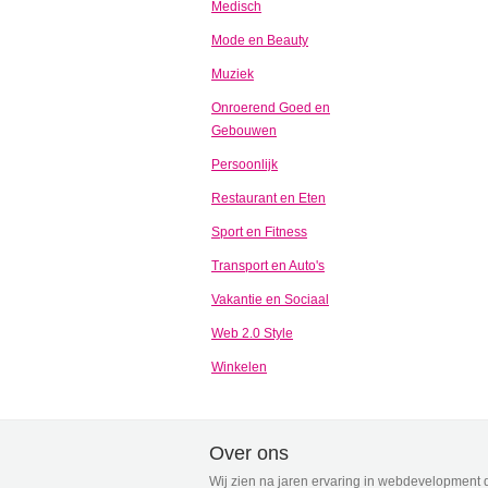
Medisch
Mode en Beauty
Muziek
Onroerend Goed en
Gebouwen
Persoonlijk
Restaurant en Eten
Sport en Fitness
Transport en Auto's
Vakantie en Sociaal
Web 2.0 Style
Winkelen
Over ons
Wij zien na jaren ervaring in webdevelopment d