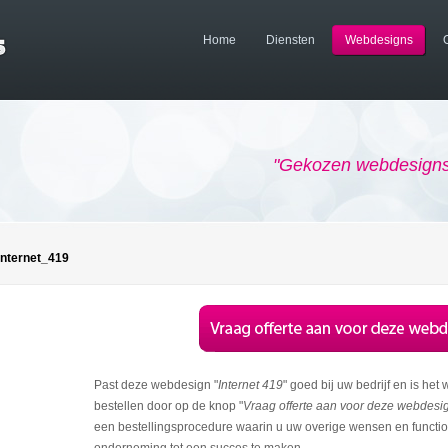
Home
Diensten
Webdesigns
"Gekozen webdesigns 
Internet_419
Past deze webdesign "
Internet 419
" goed bij uw bedrijf en is het 
bestellen door op de knop "
Vraag offerte aan voor deze webdesi
een bestellingsprocedure waarin u uw overige wensen en function