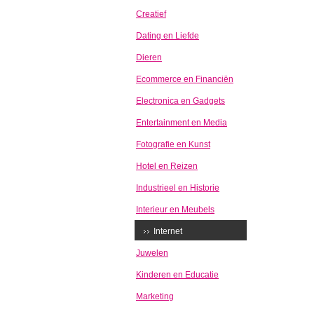
Creatief
Dating en Liefde
Dieren
Ecommerce en Financiën
Electronica en Gadgets
Entertainment en Media
Fotografie en Kunst
Hotel en Reizen
Industrieel en Historie
Interieur en Meubels
Internet
Juwelen
Kinderen en Educatie
Marketing