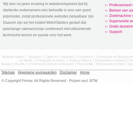
Wij zien na jaren ervaring in webdevelopment dat bij
Professioneel
startende ondernemers een behoefte is voor een goed
Beheer van uw
Zoekmachine v
prijsmodel, zodat professionele websites betaalbaar zijn.
Supersnelle w
Daarom zijn wij het iniatief Web4Starters gestart dat
Gratis domeinr
jarenlange vakmanschap combineert met uitmuntende
Support
technische kennis en passie voor het werk.
Website maken
Business
Clean en Corperate
Computers
Constructie en Bouwkun
en Media
Fotografie en Kunst
Hotel en Reizen
Industrieel en Historie
In
Beauty
Muziek
Onroerend Goed en Gebouwen
Persoonlijk
Restaurant en Eten
Spo
Sitemap
Algemene voorwaarden
Disclaimer
Home
© Copyright Firmax. All Rights Reserved - Prijzen excl. BTW