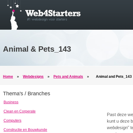
Animal & Pets_143
Home
»
Webdesigns
»
Pets and Animals
»
Animal and Pets_143
Thema's / Branches
Business
Clean en Corperate
Past deze we
Computers
kunt u deze b
webdesign
" 
Constructie en Bouwkunde