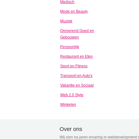
Medisch
Mode en Beauty
Muziek
Onroerend Goed en
Gebouwen
Persoonlijk
Restaurant en Eten
Sport en Fitness
Transport en Auto's
Vakantie en Sociaal
Web 2.0 Style
Winkelen
Over ons
Wij zien na jaren ervaring in webdevelopment d