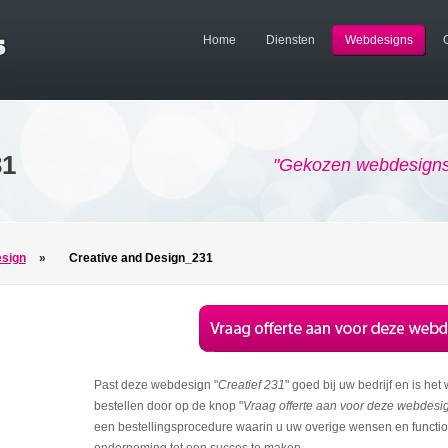
Home
Diensten
Webdesigns
31
"Gekozen webdesigns 
esign
»
Creative and Design_231
Past deze webdesign "
Creatief 231
" goed bij uw bedrijf en is het
bestellen door op de knop "
Vraag offerte aan voor deze webdesi
een bestellingsprocedure waarin u uw overige wensen en function