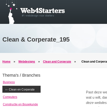
Clean & Corperate_195
Home
»
Webdesigns
»
Clean and Corperate
»
Clean and Corper
Thema's / Branches
Business
Clean en Corperate
Past deze we
Computers
wat u wilt, d
deze webdes
Constructie en Bouwkunde