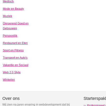
Medisch
Mode en Beauty
Muziek
Onroerend Goed en
Gebouwen
Persoonlijk
Restaurant en Eten
Sport en Fitness
Transport en Auto's
Vakantie en Sociaal
Web 2.0 Style
Winkelen
Over ons
Starterspak
Wij zien na jaren ervaring in webdevelopment dat bij
Professioneel