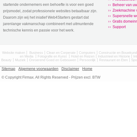
startende ondernemers een behoefte is voor een goed
Beheer van uw
Zoekmachine v
prijsmodel, zodat professionele websites betaalbaar zijn.
Supersnelle w
Daarom zijn wij het iniatief Web4Starters gestart dat
Gratis domeinr
jarenlange vakmanschap combineert met uitmuntende
Support
technische kennis en passie voor het werk.
Website maken
Business
Clean en Corperate
Computers
Constructie en Bouwkun
en Media
Fotografie en Kunst
Hotel en Reizen
Industrieel en Historie
In
Beauty
Muziek
Onroerend Goed en Gebouwen
Persoonlijk
Restaurant en Eten
Spo
Sitemap
Algemene voorwaarden
Disclaimer
Home
© Copyright Firmax. All Rights Reserved - Prijzen excl. BTW