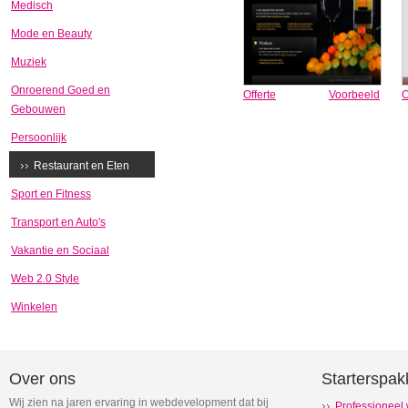
Medisch
Mode en Beauty
Muziek
Onroerend Goed en
Offerte
Voorbeeld
O
Gebouwen
Persoonlijk
Restaurant en Eten
Sport en Fitness
Transport en Auto's
Vakantie en Sociaal
Web 2.0 Style
Winkelen
Over ons
Starterspak
Wij zien na jaren ervaring in webdevelopment dat bij
Professioneel