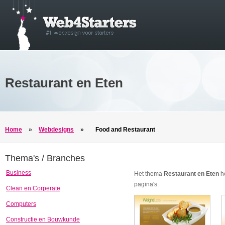
Restaurant en Eten
Home
»
Webdesigns
»
Food and Restaurant
Thema's / Branches
Business
Het thema
Restaurant en Eten
he
pagina's.
Clean en Corperate
Computers
Constructie en Bouwkunde