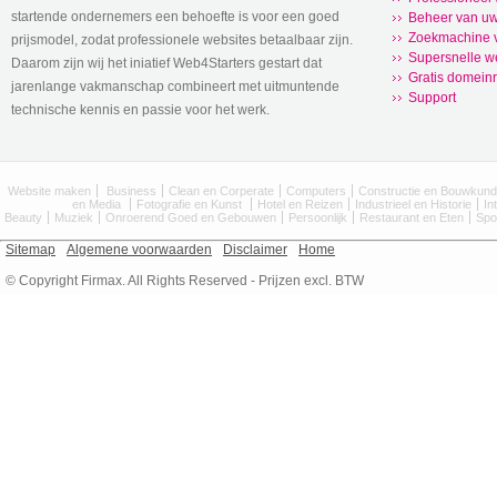
startende ondernemers een behoefte is voor een goed
Beheer van uw
Zoekmachine v
prijsmodel, zodat professionele websites betaalbaar zijn.
Supersnelle w
Daarom zijn wij het iniatief Web4Starters gestart dat
Gratis domeinr
jarenlange vakmanschap combineert met uitmuntende
Support
technische kennis en passie voor het werk.
Website maken
Business
Clean en Corperate
Computers
Constructie en Bouwkun
en Media
Fotografie en Kunst
Hotel en Reizen
Industrieel en Historie
In
Beauty
Muziek
Onroerend Goed en Gebouwen
Persoonlijk
Restaurant en Eten
Spo
Sitemap
Algemene voorwaarden
Disclaimer
Home
© Copyright Firmax. All Rights Reserved - Prijzen excl. BTW