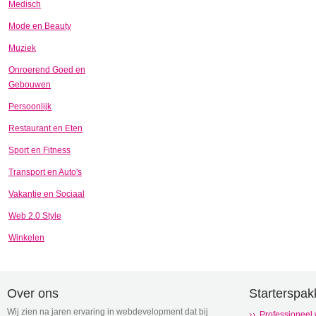
Medisch
Mode en Beauty
Muziek
Onroerend Goed en
Gebouwen
Persoonlijk
Restaurant en Eten
Sport en Fitness
Transport en Auto's
Vakantie en Sociaal
Web 2.0 Style
Winkelen
Over ons
Starterspak
Wij zien na jaren ervaring in webdevelopment dat bij
Professioneel