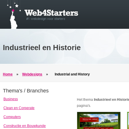
Industrieel en Historie
Home
»
Webdesigns
»
Industrial and History
Thema's / Branches
Business
Het thema
Industrieel en Histori
pagina's.
Clean en Corperate
Computers
Constructie en Bouwkunde