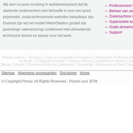
Wij zien na jaren ervaring in webdevelopment dat bij
Professioneel
startende ondernemers een behoefte is voor een goed
Beheer van uw
Zoekmachine v
prijsmodel, zodat professionele websites betaalbaar zijn.
Supersnelle w
Daarom zijn wij het iniatief Web4Starters gestart dat
Gratis domeinr
jarenlange vakmanschap combineert met uitmuntende
Support
technische kennis en passie voor het werk.
Website maken
Business
Clean en Corperate
Computers
Constructie en Bouwkun
en Media
Fotografie en Kunst
Hotel en Reizen
Industrieel en Historie
In
Beauty
Muziek
Onroerend Goed en Gebouwen
Persoonlijk
Restaurant en Eten
Spo
Sitemap
Algemene voorwaarden
Disclaimer
Home
© Copyright Firmax. All Rights Reserved - Prijzen excl. BTW