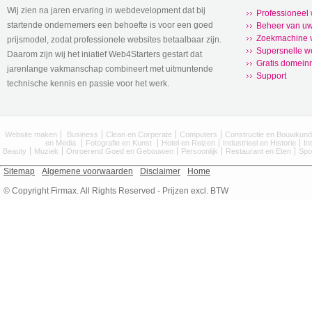
Wij zien na jaren ervaring in webdevelopment dat bij
Professioneel
startende ondernemers een behoefte is voor een goed
Beheer van uw
Zoekmachine v
prijsmodel, zodat professionele websites betaalbaar zijn.
Supersnelle w
Daarom zijn wij het iniatief Web4Starters gestart dat
Gratis domeinr
jarenlange vakmanschap combineert met uitmuntende
Support
technische kennis en passie voor het werk.
Website maken
Business
Clean en Corperate
Computers
Constructie en Bouwkun
en Media
Fotografie en Kunst
Hotel en Reizen
Industrieel en Historie
In
Beauty
Muziek
Onroerend Goed en Gebouwen
Persoonlijk
Restaurant en Eten
Spo
Sitemap
Algemene voorwaarden
Disclaimer
Home
© Copyright Firmax. All Rights Reserved - Prijzen excl. BTW