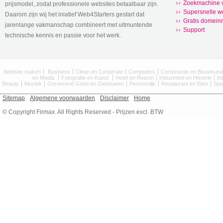
Zoekmachine v
prijsmodel, zodat professionele websites betaalbaar zijn.
Supersnelle w
Daarom zijn wij het iniatief Web4Starters gestart dat
Gratis domeinr
jarenlange vakmanschap combineert met uitmuntende
Support
technische kennis en passie voor het werk.
Website maken
Business
Clean en Corperate
Computers
Constructie en Bouwkun
en Media
Fotografie en Kunst
Hotel en Reizen
Industrieel en Historie
In
Beauty
Muziek
Onroerend Goed en Gebouwen
Persoonlijk
Restaurant en Eten
Spo
Sitemap
Algemene voorwaarden
Disclaimer
Home
© Copyright Firmax. All Rights Reserved - Prijzen excl. BTW