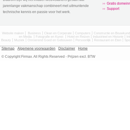
Gratis domeinr
jarenlange vakmanschap combineert met uitmuntende
Support
technische kennis en passie voor het werk.
Website maken
Business
Clean en Corperate
Computers
Constructie en Bouwkun
en Media
Fotografie en Kunst
Hotel en Reizen
Industrieel en Historie
In
Beauty
Muziek
Onroerend Goed en Gebouwen
Persoonlijk
Restaurant en Eten
Spo
Sitemap
Algemene voorwaarden
Disclaimer
Home
© Copyright Firmax. All Rights Reserved - Prijzen excl. BTW