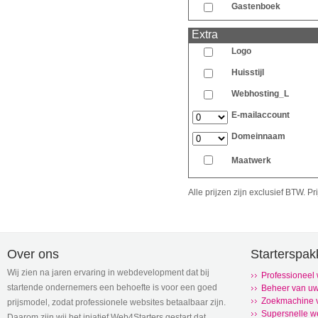
Gastenboek
Extra
Logo
Huisstijl
Webhosting_L
E-mailaccount
Domeinnaam
Maatwerk
Alle prijzen zijn exclusief BTW. 
Over ons
Starterspak
Wij zien na jaren ervaring in webdevelopment dat bij
Professioneel
startende ondernemers een behoefte is voor een goed
Beheer van uw
Zoekmachine v
prijsmodel, zodat professionele websites betaalbaar zijn.
Supersnelle w
Daarom zijn wij het iniatief Web4Starters gestart dat