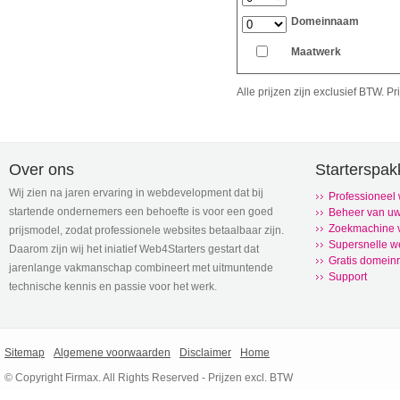
Domeinnaam
Maatwerk
Alle prijzen zijn exclusief BTW. 
Over ons
Starterspak
Wij zien na jaren ervaring in webdevelopment dat bij
Professioneel
startende ondernemers een behoefte is voor een goed
Beheer van uw
Zoekmachine v
prijsmodel, zodat professionele websites betaalbaar zijn.
Supersnelle w
Daarom zijn wij het iniatief Web4Starters gestart dat
Gratis domeinr
jarenlange vakmanschap combineert met uitmuntende
Support
technische kennis en passie voor het werk.
Sitemap
Algemene voorwaarden
Disclaimer
Home
© Copyright Firmax. All Rights Reserved - Prijzen excl. BTW