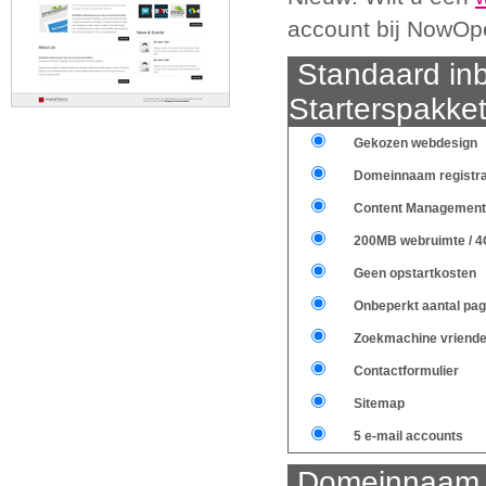
account bij NowOp
Standaard inb
Starterspakke
Gekozen webdesign
Domeinnaam registra
Content Management
200MB webruimte / 4
Geen opstartkosten
Onbeperkt aantal pag
Zoekmachine vriendel
Contactformulier
Sitemap
5 e-mail accounts
Domeinnaam