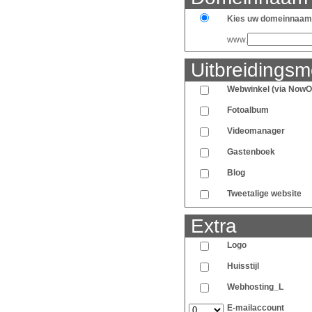
Kies uw domeinnaam
www.
Uitbreidingsm
Webwinkel (via NowO
Fotoalbum
Videomanager
Gastenboek
Blog
Tweetalige website
Extra
Logo
Huisstijl
Webhosting_L
E-mailaccount