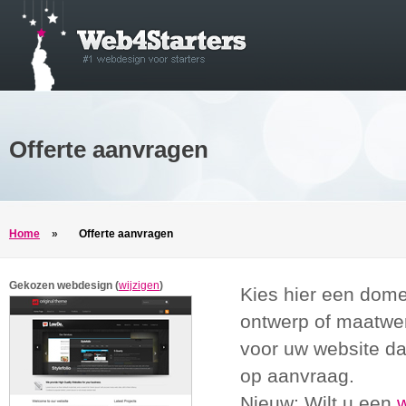
Offerte aanvragen
Home
»
Offerte aanvragen
Gekozen webdesign (
wijzigen
)
Kies hier een dome
ontwerp of maatwer
voor uw website d
op aanvraag.
Nieuw: Wilt u een